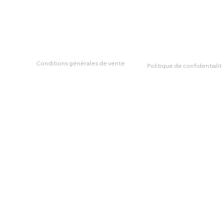
Le référentiel Sajesses 2025
Les 8 Indicateurs Sajesses
Conditions générales de vente
Politique de confidentiali