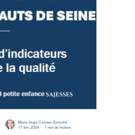
Marie-Ange Cormier-Zorroché