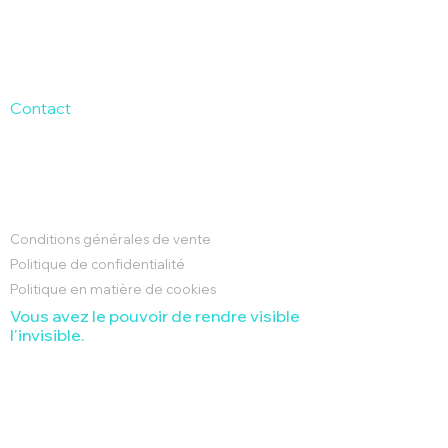
SAJESSES
Les assistant.es Maternel.les
Le référentiel Sajesses 2025
Les 8 Indicateurs Sajesses
Contact
Le label
Les collectivités
Accueil
Les crèches
Conditions générales de vente
Politique de confidentialité
Politique en matière de cookies
Vous avez le pouvoir de rendre visible
l'invisible.
Copyright Sajesses 2025