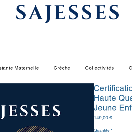
SAJESSES
abel
Assistante Maternelle
Crèche
Collectivités
Offres
Blog
stante Maternelle
Crèche
Collectivités
O
Certifica
Haute Qual
Jeune Enf
Prix
149,00 €
Quantité
*