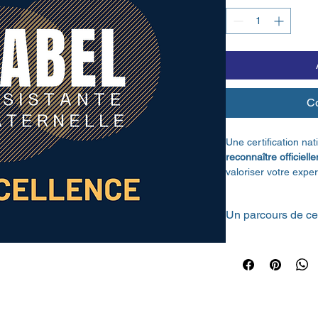
C
Une certification nat
reconnaître officiel
valoriser votre expert
de votre accueil aup
La 
Certification SA
une démarche volont
aux assistant·es mat
reconnaître officiell
professionnelles
.
SAJESSES
Elle ne certifie pas 