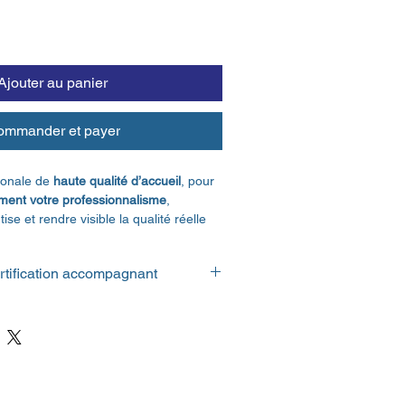
Ajouter au panier
ommander et payer
ionale de 
haute qualité d’accueil
, pour 
lement votre professionnalisme
, 
ise et rendre visible la qualité réelle 
rès des familles et des partenaires.
Un parcours de certification accompagnant
JESSES de Haute Qualité d’Accueil
 est 
aire, exigeante et reconnue, destinée 
ernel·les qui souhaitent 
faire 
ement la qualité de leurs pratiques 
seulement un lieu ou des intentions :